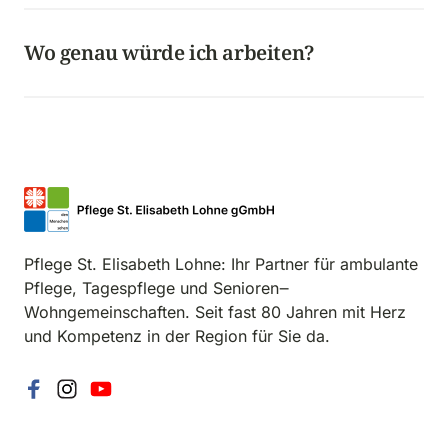
Entwicklungsmöglichkeiten und einen Arbeitgeber 
mit Perspektive. Du füllst nicht nur eine Stelle, 
Wo genau würde ich arbeiten? 
sondern gestaltest mit.
Je nach Bereich in unserer Tagespflege, der 
ambulanten Sozialstation oder den 
Wohngemeinschaften im Matthiasstift, alle in 
Wietmarschen und Lohne. So bleibt dein Arbeitsweg 
kurz.
Pflege 
St. 
Elisabeth 
Lohne: 
Ihr 
Partner 
für 
ambulante 
Pflege, 
Tagespflege 
und 
Senioren‒
Wohngemeinschaften. 
Seit 
fast 
80 
Jahren 
mit 
Herz 
und 
Kompetenz 
in 
der 
Region 
für 
Sie 
da.