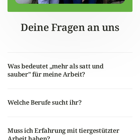
Deine Fragen an uns
Was bedeutet „mehr als satt und 
sauber" für meine Arbeit? 
Es bedeutet, dass du neben der Grundversorgung 
Zeit für Gespräche, Aktivitäten und echte 
Zuwendung hast. Genau das macht den Beruf für 
Welche Berufe sucht ihr? 
viele wieder erfüllend.
Wir suchen in allen Bereichen, also Pflegefachkräfte, 
Pflegeassistenz, Betreuung, Hauswirtschaft und 
Reinigung. Jeder dieser Bereiche ist bei uns gleich 
Muss ich Erfahrung mit tiergestützter 
wichtig.
Arbeit haben? 