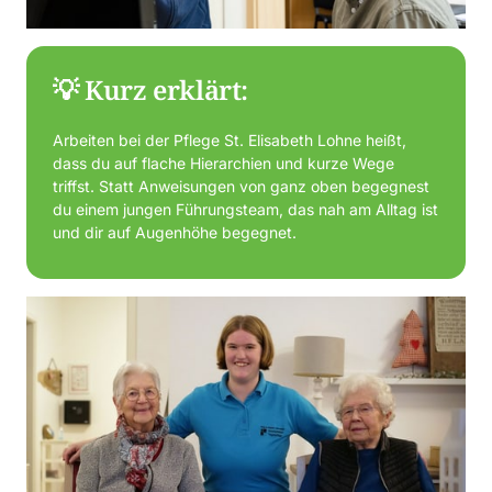
💡 Kurz erklärt:
Arbeiten bei der Pflege St. Elisabeth Lohne heißt, 
dass du auf flache Hierarchien und kurze Wege 
triffst. Statt Anweisungen von ganz oben begegnest 
du einem jungen Führungsteam, das nah am Alltag ist 
und dir auf Augenhöhe begegnet.