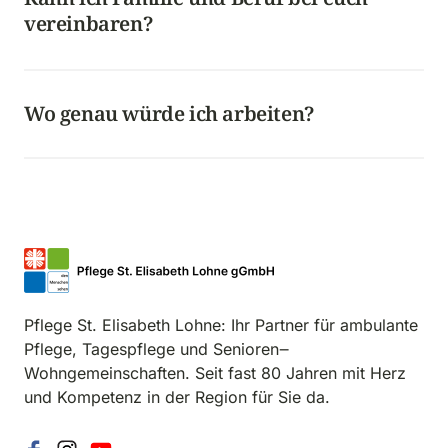
vereinbaren?
Wir gestalten die Dienstpläne so verlässlich wie 
möglich und versuchen auf deine Situation 
einzugehen. Sprich uns einfach an, gemeinsam 
Wo genau würde ich arbeiten? 
finden wir meistens eine gute Lösung.
Je nach Bereich in unserer Tagespflege, der 
ambulanten Sozialstation oder den 
Wohngemeinschaften im Matthiasstift, alle in 
Wietmarschen und Lohne. So bleibt dein Arbeitsweg 
angenehm kurz.
Pflege 
St. 
Elisabeth 
Lohne: 
Ihr 
Partner 
für 
ambulante 
Pflege, 
Tagespflege 
und 
Senioren‒
Wohngemeinschaften. 
Seit 
fast 
80 
Jahren 
mit 
Herz 
und 
Kompetenz 
in 
der 
Region 
für 
Sie 
da.